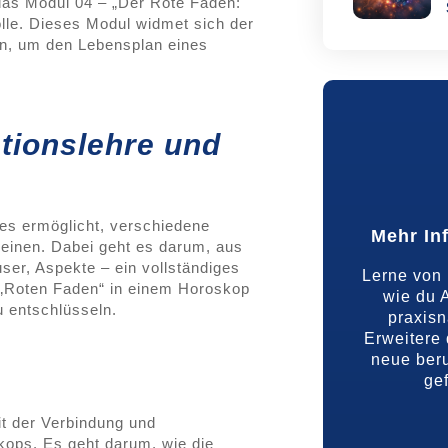
 das Modul 04 – „Der Rote Faden:
lle. Dieses Modul widmet sich der
en, um den Lebensplan eines
ationslehre und
 es ermöglicht, verschiedene
Mehr In
reinen. Dabei geht es darum, aus
ser, Aspekte – ein vollständiges
Lerne von 
n „Roten Faden“ in einem Horoskop
wie du A
u entschlüsseln.
praxis
Erweitere 
neue beru
gef
it der Verbindung und
ops. Es geht darum, wie die