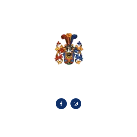
Sterne verstehen,
Zukunft gestalten.
Quick LInks