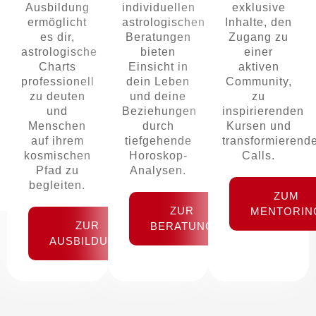
Ausbildung
individuellen
exklusive
ermöglicht
astrologischen
Inhalte, den
es dir,
Beratungen
Zugang zu
astrologische
bieten
einer
Charts
Einsicht in
aktiven
professionell
dein Leben
Community,
zu deuten
und deine
zu
und
Beziehungen
inspirierenden
Menschen
durch
Kursen und
auf ihrem
tiefgehende
transformierend
kosmischen
Horoskop-
Calls.
Pfad zu
Analysen.
begleiten.
ZUM
ZUR
MENTORIN
ZUR
BERATUNG
AUSBILDUNG