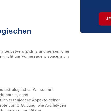
J
ogischen
rem Selbstverständnis und persönlicher
hier nicht um Vorhersagen, sondern um
es astrologisches Wissen mit
rkenntnis, dass
 für verschiedene Aspekte deiner
zepte von C.G. Jung, wie Archetypen
cklung zu unterstützen.