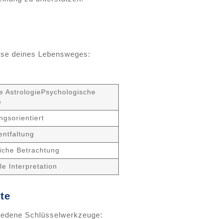
eise deines Lebensweges:
e AstrologiePsychologische
e
ngsorientiert
entfaltung
iche Betrachtung
le Interpretation
te
hiedene Schlüsselwerkzeuge: