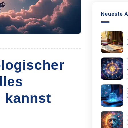
Neueste A
logischer
lles
n kannst