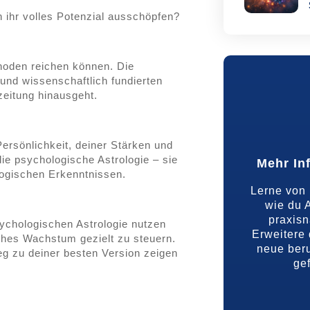
 ihr volles Potenzial ausschöpfen?
thoden reichen können. Die
 und wissenschaftlich fundierten
zeitung hinausgeht.
 Persönlichkeit, deiner Stärken und
ie psychologische Astrologie – sie
Mehr In
ogischen Erkenntnissen.
Lerne von 
wie du A
praxis
sychologischen Astrologie nutzen
Erweitere 
iches Wachstum gezielt zu steuern.
neue beru
g zu deiner besten Version zeigen
gef