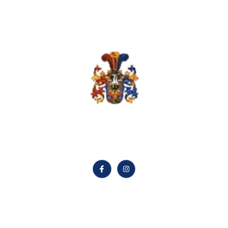
Sterne verstehen,
Zukunft gestalten.
Quick LInks