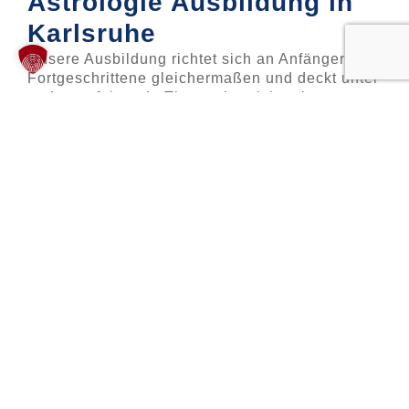
Astrologie Ausbildung in
Karlsruhe
Unsere Ausbildung richtet sich an Anfänger und
Fortgeschrittene gleichermaßen und deckt unter
anderem folgende Themenbereiche ab:
Astrologische Grundlagen:
Tierkreiszeichen, Planeten, Häuser und
Aspekte
Vertiefungsmodule: Geburtshoroskope,
psychologische Astrologie,
Partnerschaftsastrologie, Berufungsfindung
Praktische Übungen anhand realer
Beispiele und Fallstudien
TERMINE ANSEHEN