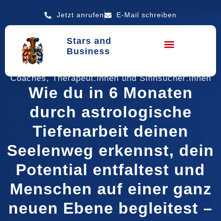
Jetzt anrufen
E-Mail schreiben
Stars and
Business
Dein exklusives Transformations-MENTORING für
Coaches, Therapeut:innen und Sinnsucher:innen
Wie du in 6 Monaten
durch astrologische
Tiefenarbeit deinen
Seelenweg erkennst, dein
Potential entfaltest und
Menschen auf einer ganz
neuen Ebene begleitest –