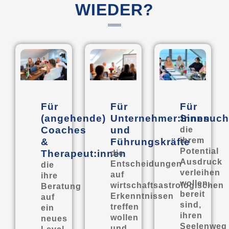
WIEDER?
Für
Für
Für
(angehende)
Unternehmer:innen
Sinnsuc
Coaches
und
die
ihrem
&
Führungskräfte
Potential
Therapeut:innen
die
Ausdruck
Entscheidungen
die
verleihen
auf
ihre
wollen,
wirtschaftsastrologischen
Beratung
bereit
Erkenntnissen
auf
sind,
treffen
ein
ihren
wollen
neues
Seelenweg
und