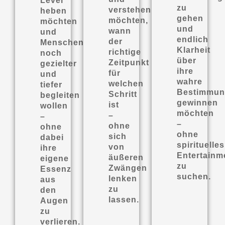
Level
zu
verstehen
heben
gehen
möchten,
möchten
und
wann
und
endlich
der
Menschen
Klarheit
richtige
noch
über
Zeitpunkt
gezielter
ihre
für
und
wahre
welchen
tiefer
Bestimmu
Schritt
begleiten
gewinnen
ist
wollen
möchten
–
–
–
ohne
ohne
ohne
sich
dabei
spirituelles
von
ihre
Entertainm
äußeren
eigene
zu
Zwängen
Essenz
suchen.
lenken
aus
zu
den
lassen.
Augen
zu
verlieren.