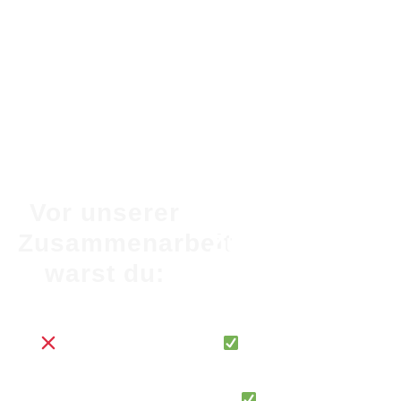
Vor unserer
Nach unserer
Zusammenarbeit
Zusammenarbe
warst du:
bist du:
Unsicher über
Klar über deinen
deine wahre Berufung
Seelenweg und deine
und deinen nächsten
einzigartigen Talente
Schritt
In der Lage,